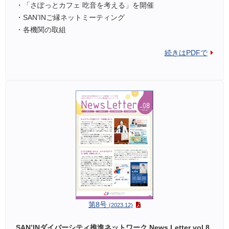
・「さぽっとカフェ 吃音を考える」を開催
・SAN’INご縁ネットミーティング
・各機関の取組
続きはPDFで
第8号
(2023.12)
SAN’INダイバーシティ推進ネットワーク News Letter vol.8