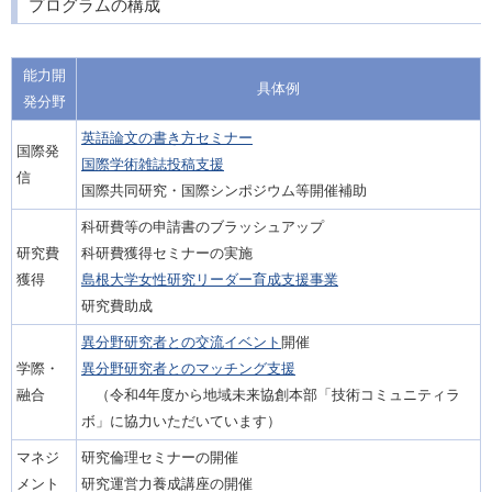
プログラムの構成
能力開
具体例
発分野
英語論文の書き方セミナー
国際発
国際学術雑誌投稿支援
信
国際共同研究・国際シンポジウム等開催補助
科研費等の申請書のブラッシュアップ
研究費
科研費獲得セミナーの実施
獲得
島根大学女性研究リーダー育成支援事業
研究費助成
異分野研究者との交流イベント
開催
学際・
異分野研究者とのマッチング支援
融合
（令和4年度から地域未来協創本部「技術コミュニティラ
ボ」に協力いただいています）
マネジ
研究倫理セミナーの開催
メント
研究運営力養成講座の開催