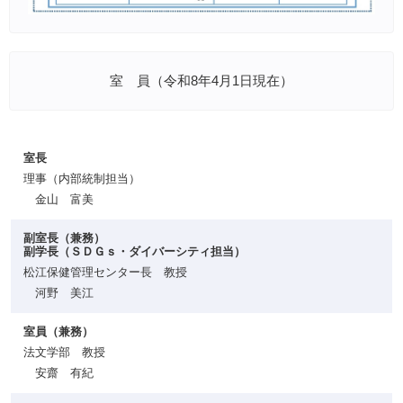
室 員
（令和8年4月1日現在）
室長
理事（内部統制担当）
金山 富美
副室長（兼務）
副学長（ＳＤＧｓ・ダイバーシティ担当）
松江保健管理センター長 教授
河野 美江
室員（兼務）
法文学部 教授
安齋 有紀