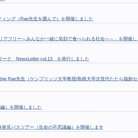
ーティング（Rae先生を囲んで）を開催しました
バリアフリー～みんなが一緒に笑顔で食べられる社会へ～」を開催し
 NewsLetter vol.13 を発行しました
Cathie Rae先生（ケンブリッジ大学教授/島根大学次世代たたら
議編）を開催しました
進路発見バスツアー（生命の不思議編）を開催します