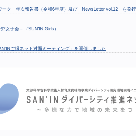
ーク 年次報告書（令和6年度）及び NewsLetter vol.12 を発
女子会－（SUN’IN Girls）
0回SAN’INご縁ネット対面ミーティング」を開催しました