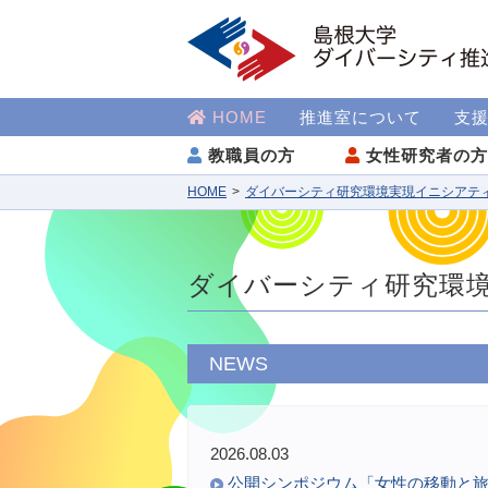
HOME
推進室について
支
教職員の方
女性研究者の
HOME
ダイバーシティ研究環境実現イニシアテ
ダイバーシティ研究環
NEWS
2026.08.03
公開シンポジウム「女性の移動と