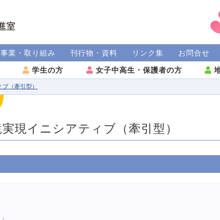
援事業・取り組み
刊行物・資料
リンク集
お問合せ
方
学生の方
女子中高生・保護者の方
地
ィブ（牽引型）
境実現イニシアティブ（牽引型）
旅」