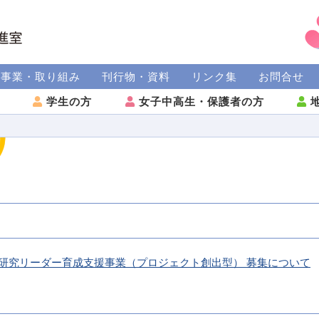
援事業・取り組み
刊行物・資料
リンク集
お問合せ
方
学生の方
女子中高生・保護者の方
地
性研究リーダー育成支援事業（プロジェクト創出型） 募集について