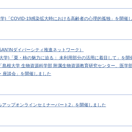
島根大学)「COVID-19感染拡大時における高齢者の心理的孤独」を開催
AN'INダイバーシティ推進ネットワーク）
(島根大学)「栗・柿の魅力に迫る： 未利用部分の活用に着目して」を開
ー「島根大学 生物資源科学部 附属生物資源教育研究センター、医学
・座談会」を開催しました
ルアップオンラインセミナーパート2」を開催しました