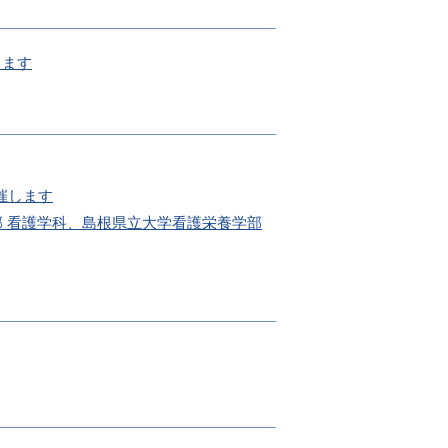
します
催します
部 看護学科、島根県立大学看護栄養学部