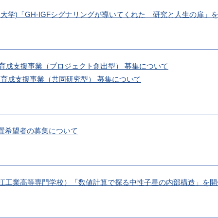
(島根大学)「GH-IGFシグナリングが導いてくれた 研究と人生の扉」
ー育成支援事業（プロジェクト創出型） 募集について
ー育成支援事業（共同研究型） 募集について
置希望者の募集について
先生（松江工業高等専門学校）「数値計算で探る中性子星の内部構造」を