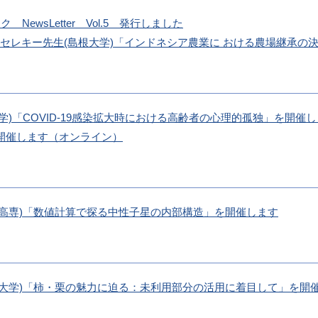
NewsLetter Vol.5 発行しました
タリア セレキー先生(島根大学)「インドネシア農業に おける農場継承
根大学)「COVID-19感染拡大時における高齢者の心理的孤独」を開催
を開催します（オンライン）
(松江高専)「数値計算で探る中性子星の内部構造」を開催します
(島根大学)「柿・栗の魅力に迫る：未利用部分の活用に着目して」を開