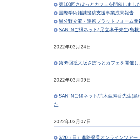
第100回さぽっとカフェを開催しまし
国際学術雑誌投稿支援事業成果報告
異分野交流・連携プラットフォーム閉
SAN’INご縁ネット/ 足立孝子先生
2022年03月24日
第99回拡大版さぽっとカフェを開催
2022年03月09日
SAN’INご縁ネット/荒木亜寿香先
た
2022年03月07日
3/20（日）進路発見オンラインツア