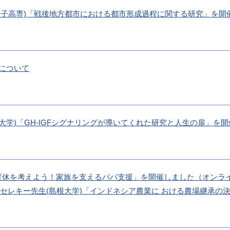
先生(米子高専)「戦後地方都市における都市形成過程に関する研究」を開
について
島根大学)「GH-IGFシグナリングが導いてくれた研究と人生の扉」を
性育休を考えよう！家族を支えるパパ支援」を開催しました（オンラ
タリア セレキー先生(島根大学)「インドネシア農業に おける農場継承