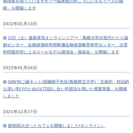
病理医を知っていますか？ー臨床医の向こうにいるもう一人の医
師」を開催します
2022年01月13日
1/22（土）進路発見オンラインツアー「島根大学次世代たたら協
創センター、生物資源科学部附属生物資源教育研究センター、出雲
村田製作所によるロールモデル講演会・座談会」を開催します
2022年01月04日
SAN’INご縁ネット/高橋梢子先生(島根県立大学)「主体的・対話的
な深い学びのためのLTD話し合い学習法を用いた授業実践」を開催
しました
2021年12月27日
第98回さぽっとカフェを開催しました(オンライン）