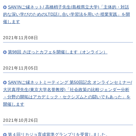
SAN’INご縁ネット/ 高橋梢子先生(島根県立大学)「主体的・対話
的な深い学びのためのLTD話し合い学習法を用いた授業実践」を開
催します
2021年11月08日
第98回 さぽっとカフェを開催します（オンライン）
2021年11月05日
SAN’INご縁ネットミーティング 第50回記念 オンラインセミナー/
大沢真理先生(東京大学名誉教授)「社会政策の比較ジェンダー分析
－分野の開拓はアカデミック・セクシズムとの闘いでもあった」を
開催します
2021年10月26日
第４回リカジョ育成賞準グランプリを受賞しました。