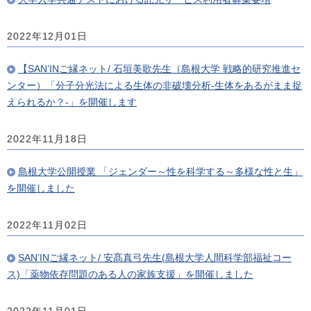
2022年12月01日
【SAN’INご縁ネット/ 石垣美歌先生（島根大学 戦略的研究推進セ
ンター）「分子分光法による生体の非破壊分析-生体をあるがまま捉
えられるか？-」を開催します
2022年11月18日
島根大学公開授業 「ジェンダー～性を科学する～多様な性と生」
を開催しました
2022年11月02日
SAN’INご縁ネット/ 安髙真弓先生(島根大学人間科学部福祉コー
ス)「薬物依存問題のある人の家族支援」を開催しました