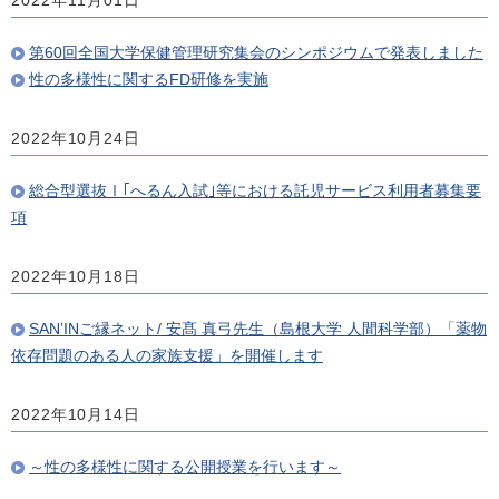
2022年11月01日
第60回全国大学保健管理研究集会のシンポジウムで発表しました
性の多様性に関するFD研修を実施
2022年10月24日
総合型選抜Ⅰ｢へるん入試｣等における託児サービス利用者募集要
項
2022年10月18日
SAN’INご縁ネット/ 安髙 真弓先生（島根大学 人間科学部）「薬物
依存問題のある人の家族支援」を開催します
2022年10月14日
～性の多様性に関する公開授業を行います～