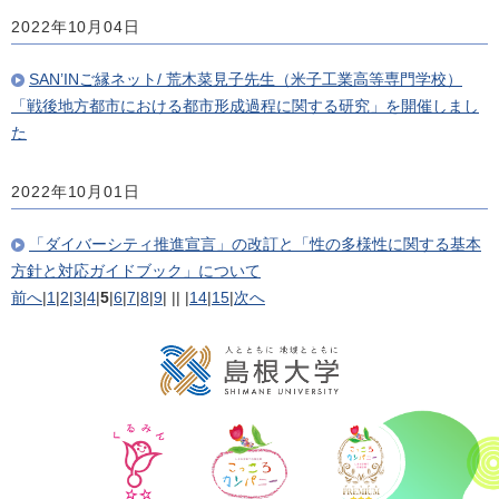
2022年10月04日
SAN’INご縁ネット/ 荒木菜見子先生（米子工業高等専門学校）
「戦後地方都市における都市形成過程に関する研究」を開催しまし
た
2022年10月01日
「ダイバーシティ推進宣言」の改訂と「性の多様性に関する基本
方針と対応ガイドブック」について
前へ
|
1
|
2
|
3
|
4
|
5
|
6
|
7
|
8
|
9
|
||
|
14
|
15
|
次へ