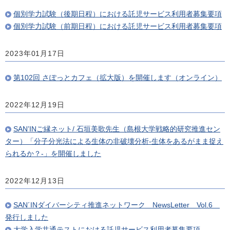
個別学力試験（後期日程）における託児サービス利用者募集要項
個別学力試験（前期日程）における託児サービス利用者募集要項
2023年01月17日
第102回 さぽっとカフェ（拡大版）を開催します（オンライン）
2022年12月19日
SAN’INご縁ネット/ 石垣美歌先生（島根大学戦略的研究推進セン
ター）「分子分光法による生体の非破壊分析-生体をあるがまま捉え
られるか？-」を開催しました
2022年12月13日
SAN´INダイバーシティ推進ネットワーク NewsLetter Vol.6
発行しました
大学入学共通テストにおける託児サービス利用者募集要項