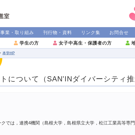
援事業・取り組み
刊行物・資料
リンク集
お問合せ
方
学生の方
女子中高生・保護者の方
地
本学HP
トについて（SAN'INダイバーシティ
トワークでは，連携4機関（島根大学，島根県立大学，松江工業高等専