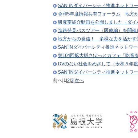
SAN´INダイバーシティ推進ネットワー
令和5年度情報共有フォーラム 地方
研究室紹介動画を公開しました（ダイ
進路発見バスツアー（医療編）を開催
地方からの発信！ 多様な力を活かす
SAN'INダイバーシティ推進ネットワーク 
第104回拡大版さぽっとカフェ「吃音
DVのない社会をめざして（令和５年
SAN´INダイバーシティ推進ネット
前へ
|
1
|
2
|
3
|
次へ