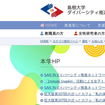
HOME
推進室について
支
教職員の方
女性研究者の
HOME
カテゴリ種別ページ
属性
お知らせ
本学HP
SAN´INダイバーシティ推進ネットワーク N
「1minute,1napkin」活動によ
SAN´INダイバーシティ推進ネットワーク
拡大版第107回さぽっとカフェ「私
拡大版第107回さぽっとカフェ「私