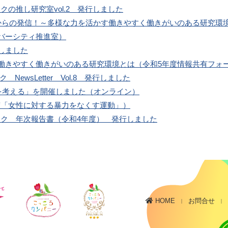
クの推し研究室vol.2 発行しました
からの発信！～多様な力を活かす働きやすく働きがいのある研究環
バーシティ推進室）
しました
働きやすく働きがいのある研究環境とは（令和5年度情報共有フォ
NewsLetter Vol.8 発行しました
を考える」を開催しました（オンライン）
度「女性に対する暴力をなくす運動」）
ワーク 年次報告書（令和4年度） 発行しました
お問合せ
HOME