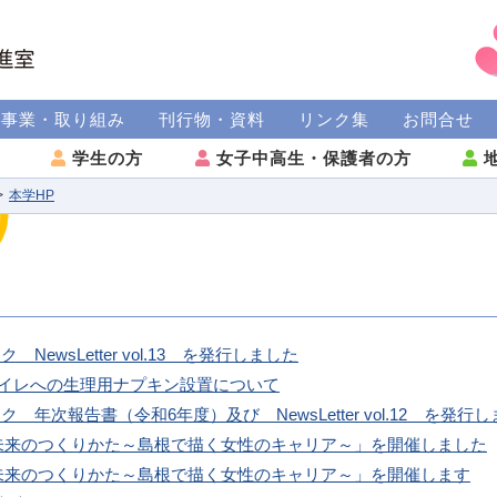
援事業・取り組み
刊行物・資料
リンク集
お問合せ
方
学生の方
女子中高生・保護者の方
地
本学HP
ewsLetter vol.13 を発行しました
る女子トイレへの生理用ナプキン設置について
 年次報告書（令和6年度）及び NewsLetter vol.12 を発行
の未来のつくりかた～島根で描く女性のキャリア～」を開催しました
の未来のつくりかた～島根で描く女性のキャリア～」を開催します