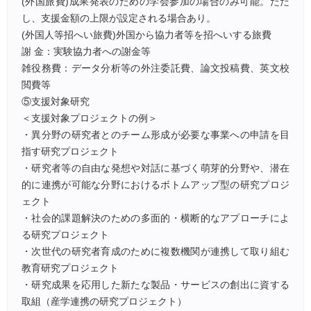
(外国旅費)成果発表のための学会参加の場合のみ可能。ただ
し、支援金額の上限が設定される場合あり。
(外国人等招へい旅費)外国から協力者等を招へいする旅費
謝 金：実験協力者への謝金等
雑役務費：データ分析等の外注委託費、論文投稿費、英文校
閲費等
⑤支援対象研究
＜支援対象プロジェクトの例＞
・異分野の研究者とのチーム形成が必要な事業への申請を目
指す研究プロジェクト
・研究者等の自由な発想や対話に基づく萌芽的分野や、潜在
的に連携が可能な分野におけるボトムアップ型の研究プロジ
ェクト
・社会的課題解決のための多面的・横断的なアプローチによ
る研究プロジェクト
・次世代の研究者育成のために複数機関が連携して取り組む
教育研究プロジェクト
・研究成果を応用した新たな製品・サービスの創出に資する
取組（産学連携の研究プロジェクト）