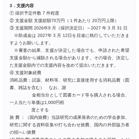
3．支援内容
① 採択予定件数 7 件程度
② 支援金額 支援総額70万円（１件あたり 20万円上限）
③ 支援期間 2026年9 月（採択決定日）～2027 年 3 月 31 日
※助成金は 2027年 3 月 12日を目途に執行していただきま
すようお願いします。
※審査の結果、支援が決定した場合でも、申請された希望
支援金額から減額される場合があります。その場合、決定し
た支援金額内での支援内容を改めて提出いただきます。
④ 支援対象経費
消耗品費：試薬、材料等、研究に直接使用する消耗品費（図
書、雑誌を含む） なお、謝
金相当分として図書カード等を購入される場合、
一人当たり単価は1,000円程
度とする
旅 費 ：（国内旅費）当該研究の成果発表のための学会参加、
研究に関する資料収集や打ち合わせ旅費、国内の外部協力者
の招へい旅費