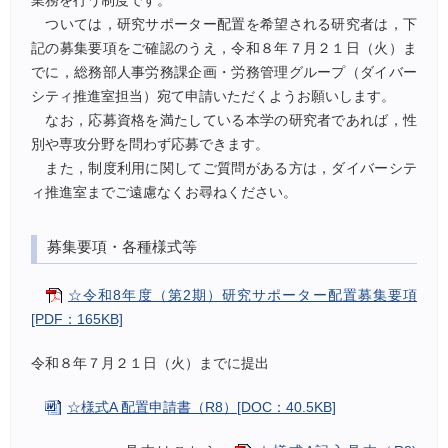
業務を行う制度です。
ついては，研究サポーター配置を希望される研究者は，下
記の募集要項をご確認のうえ，令和８年７月２１日（火）ま
でに，総務部人事労務課企画・労務管理グループ（ダイバー
シティ推進室担当）宛て申請いただくようお願いします。
なお，応募資格を満たしている本学の研究者であれば，性
別や専攻分野を問わず応募できます。
また，制度利用に関してご質問がある方は，ダイバーシテ
ィ推進室までご遠慮なくお尋ねください。
募集要項・各種様式等
☆令和8年度（第2期）研究サポーター配置募集要項
[PDF：165KB]
令和８年７月２１日（火）までに提出
☆様式A 配置申請書（R8）[DOC：40.5KB]