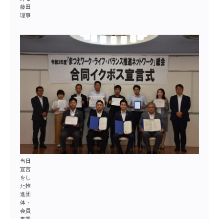
藤田
理事
当日
宣言
をし
た推
進団
体・
会員
事業