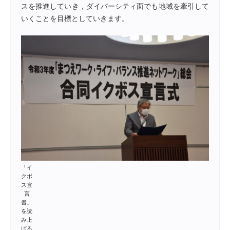
スを推進していき，ダイバーシティ面でも地域を牽引して
いくことを目標としていきます。
「イ
クボ
ス宣
言
書」
を読
み上
げる