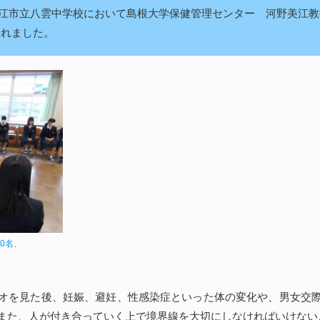
）、松江市立八雲中学校において島根大学保健管理センター 河野美江
われました。
0名、
。
オを見た後、妊娠、避妊、性感染症といった体の変化や、男女交
また、人が付き合っていく上で境界線を大切にしなければいけない