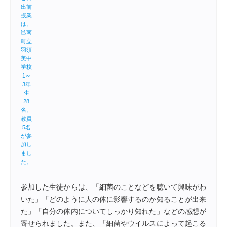
出前
授業
は、
邑南
町立
羽須
美中
学校
1～
3年
生
28
名、
教員
5名
が参
加し
まし
た。
参加した生徒からは、「細菌のことなどを聴いて興味がわ
いた」「どのように人の体に影響するのか知ることが出来
た」「自分の体内についてしっかり知れた」などの感想が
寄せられました。また、「細菌やウイルスによって起こる